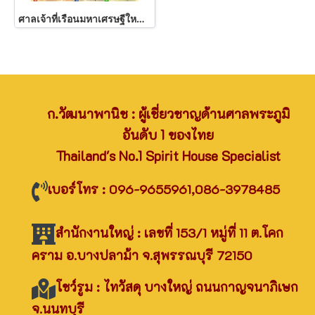
ศาลเจ้าที่เรือนมหาเศรษฐีใหญ่พิเศษ
ก.วัฒนาพานิช : ผู้เชี่ยวชาญด้านศาลพระภูมิ
อันดับ 1 ของไทย
Thailand's No.1 Spirit House Specialist
เบอร์โทร : 096-9655961,086-3978485
สำนักงานใหญ่ : เลขที่ 153/1 หมู่ที่ 11 ต.โคก
คราม อ.บางปลาม้า จ.สุพรรณบุรี 72150
โชว์รูม : ไทวัสดุ บางใหญ่ ถนนกาญจนาภิเษก
จ.นนทบุรี