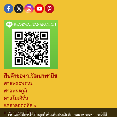
@KORWATTANAPANICH
สินค้าของ ก.วัฒนาพานิช
ศาลพระพรหม
ศาลพระภูมิ
ศาลโมเดิร์น
แคตาลอกรหัส s
แคตาลอกรหัส K
เว็บไซต์นี้มีการใช้งานคุกกี้ เพื่อเพิ่มประสิทธิภาพและประสบการณ์ที่ดี