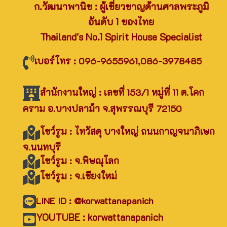
ก.วัฒนาพานิช : ผู้เชี่ยวชาญด้านศาลพระภูมิ
อันดับ 1 ของไทย
Thailand's No.1 Spirit House Specialist
เบอร์โทร : 096-9655961,086-3978485
สำนักงานใหญ่ : เลขที่ 153/1 หมู่ที่ 11 ต.โคก
คราม อ.บางปลาม้า จ.สุพรรณบุรี 72150
โชว์รูม : ไทวัสดุ บางใหญ่ ถนนกาญจนาภิเษก
จ.นนทบุรี
โชว์รูม : จ.พิษณุโลก
โชว์รูม : จ.เชียงใหม่
LINE ID : @korwattanapanich
YOUTUBE : korwattanapanich