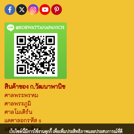
@KORWATTANAPANICH
สินค้าของ ก.วัฒนาพานิช
ศาลพระพรหม
ศาลพระภูมิ
ศาลโมเดิร์น
แคตาลอกรหัส s
แคตาลอกรหัส K
เว็บไซต์นี้มีการใช้งานคุกกี้ เพื่อเพิ่มประสิทธิภาพและประสบการณ์ที่ดี