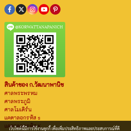
@KORWATTANAPANICH
สินค้าของ ก.วัฒนาพานิช
ศาลพระพรหม
ศาลพระภูมิ
ศาลโมเดิร์น
แคตาลอกรหัส s
แคตาลอกรหัส K
เว็บไซต์นี้มีการใช้งานคุกกี้ เพื่อเพิ่มประสิทธิภาพและประสบการณ์ที่ดี