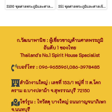
S100 ชุดศาลพระภูมิและศาลเจ้าที่
S51 ชุดศาลพระภูมิและศาลเจ้าที่
ก.วัฒนาพานิช : ผู้เชี่ยวชาญด้านศาลพระภูมิ
อันดับ 1 ของไทย
Thailand's No.1 Spirit House Specialist
เบอร์โทร : 096-9655961,086-3978485
สำนักงานใหญ่ : เลขที่ 153/1 หมู่ที่ 11 ต.โคก
คราม อ.บางปลาม้า จ.สุพรรณบุรี 72150
โชว์รูม : ไทวัสดุ บางใหญ่ ถนนกาญจนาภิเษก
จ.นนทบุรี