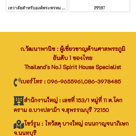
เทวาลัยสำหรับองค์พระพรหม 16-19 นิ้ว
PP197
ก.วัฒนาพานิช : ผู้เชี่ยวชาญด้านศาลพระภูมิ
อันดับ 1 ของไทย
Thailand's No.1 Spirit House Specialist
เบอร์โทร : 096-9655961,086-3978485
สำนักงานใหญ่ : เลขที่ 153/1 หมู่ที่ 11 ต.โคก
คราม อ.บางปลาม้า จ.สุพรรณบุรี 72150
โชว์รูม : ไทวัสดุ บางใหญ่ ถนนกาญจนาภิเษก
จ.นนทบุรี