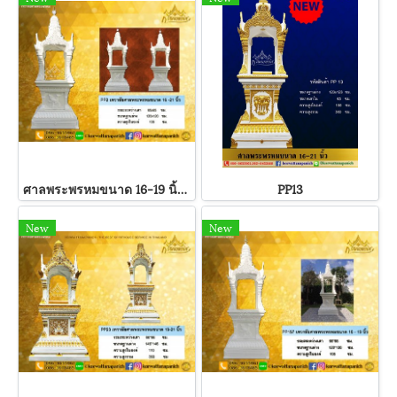
ศาลพระพรหมขนาด 16-19 นิ้ว สีขาวล้วน
PP13
New
New