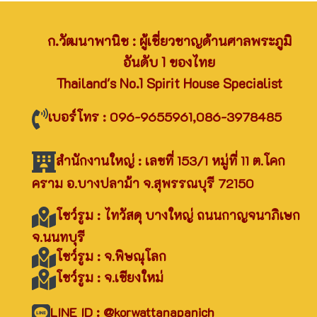
ก.วัฒนาพานิช : ผู้เชี่ยวชาญด้านศาลพระภูมิ
อันดับ 1 ของไทย
Thailand's No.1 Spirit House Specialist
เบอร์โทร : 096-9655961,086-3978485
สำนักงานใหญ่ : เลขที่ 153/1 หมู่ที่ 11 ต.โคก
คราม อ.บางปลาม้า จ.สุพรรณบุรี 72150
โชว์รูม : ไทวัสดุ บางใหญ่ ถนนกาญจนาภิเษก
จ.นนทบุรี
โชว์รูม : จ.พิษณุโลก
โชว์รูม : จ.เชียงใหม่
LINE ID : @korwattanapanich