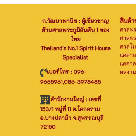
สินค้
ก.วัฒนาพานิช : ผู้เชี่ยวชาญ
ศาลพ
ด้านศาลพระภูมิอันดับ 1 ของ
ศาลพระ
ไทย
ศาลโมเ
Thailand's No.1 Spirit House
แคตาล
Specialist
แคตาล
เบอร์โทร : 096-
ผลงานท
9655961,086-3978485
สำนักงานใหญ่ : เลขที่
153/1 หมู่ที่ 11 ต.โคกคราม
อ.บางปลาม้า จ.สุพรรณบุรี
72150