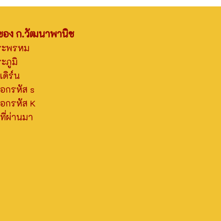
าของ ก.วัฒนาพานิช
ระพรหม
ภูมิ
ดิร์น
อกรหัส s
อกรหัส K
ี่ผ่านมา