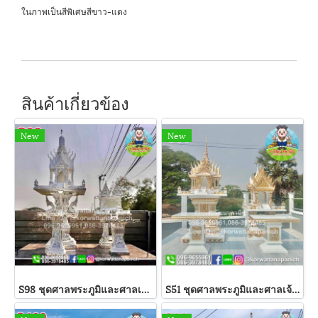
ในภาพเป็นสีพิเศษสีขาว-แดง
สินค้าเกี่ยวข้อง
New
New
S98 ชุดศาลพระภูมิและศาลเจ้าที่
S51 ชุดศาลพระภูมิและศาลเจ้าที่