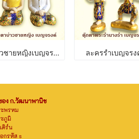
บ่าวชายหญิงเบญจรงค์
ละครรำเบญจรงค
าของ ก.วัฒนาพานิช
ระพรหม
ภูมิ
ดิร์น
อกรหัส s