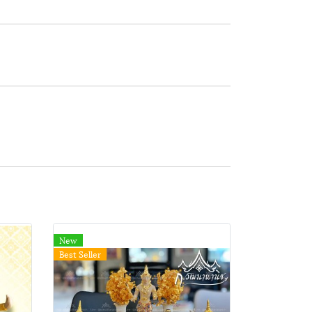
New
Best Seller