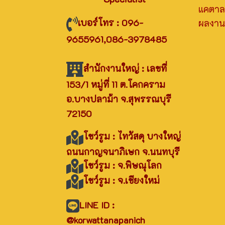
แคตาล
เบอร์โทร : 096-
ผลงานท
9655961,086-3978485
สำนักงานใหญ่ : เลขที่
153/1 หมู่ที่ 11 ต.โคกคราม
อ.บางปลาม้า จ.สุพรรณบุรี
72150
โชว์รูม : ไทวัสดุ บางใหญ่
ถนนกาญจนาภิเษก จ.นนทบุรี
โชว์รูม : จ.พิษณุโลก
โชว์รูม : จ.เชียงใหม่
LINE ID :
@korwattanapanich