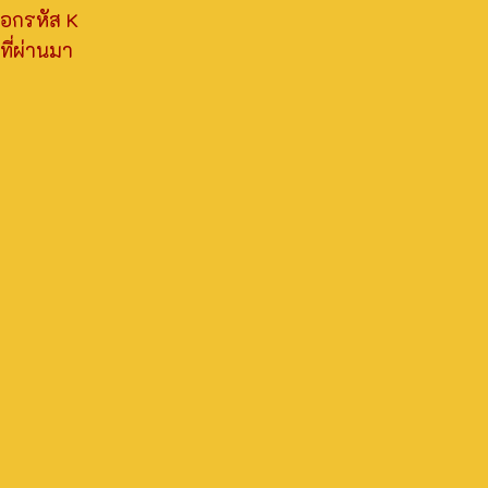
อกรหัส K
ี่ผ่านมา