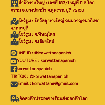
สำนักงานใหญ่ : เลขที่ 153/1 หมู่ที่ 11 ต.โคก
คราม อ.บางปลาม้า จ.สุพรรณบุรี 72150
โชว์รูม : ไทวัสดุ บางใหญ่ ถนนกาญจนาภิเษก
จ.นนทบุรี
โชว์รูม : จ.พิษณุโลก
โชว์รูม : จ.เชียงใหม่
LINE ID : @korwattanapanich
YOUTUBE : korwattanapanich
korwattanapanich
TIKTOK : @korwattanapanich
Email : korwattana@gmail.com
จัดส่งทั่วประเทศ พร้อมส่งออกทั่วโลก