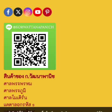
@KORWATTANAPANICH
สินค้าของ ก.วัฒนาพานิช
ศาลพระพรหม
ศาลพระภูมิ
ศาลโมเดิร์น
แคตาลอกรหัส s
แคตาลอกรหัส K