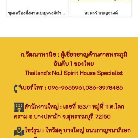
ชุดเครื่องตั้งศาลเบญจรงค์สำหรับศาลพระภูมิ
ละครรำเบญจรงค์
ก.วัฒนาพานิช : ผู้เชี่ยวชาญด้านศาลพระภูมิ
อันดับ 1 ของไทย
Thailand's No.1 Spirit House Specialist
เบอร์โทร : 096-9655961,086-3978485
สำนักงานใหญ่ : เลขที่ 153/1 หมู่ที่ 11 ต.โคก
คราม อ.บางปลาม้า จ.สุพรรณบุรี 72150
โชว์รูม : ไทวัสดุ บางใหญ่ ถนนกาญจนาภิเษก