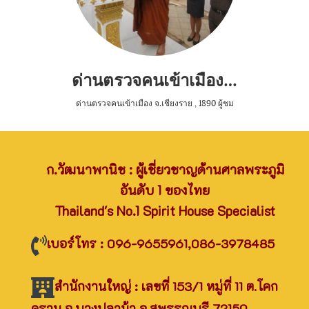
ด่านตรวจคนเข้าเมือง จ.เชียงราย
ด่านตรวจคนเข้าเมือง จ.เชียงราย
,
1890 ผู้ชม
ก.วัฒนาพานิช : ผู้เชี่ยวชาญด้านศาลพระภูมิ
อันดับ 1 ของไทย
Thailand's No.1 Spirit House Specialist
เบอร์โทร : 096-9655961,086-3978485
สำนักงานใหญ่ : เลขที่ 153/1 หมู่ที่ 11 ต.โคก
คราม อ.บางปลาม้า จ.สุพรรณบุรี 72150