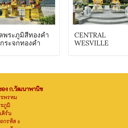
ลพระภูมิสีทองคำ
CENTRAL
ดกระจกทองคำ
WESVILLE
าของ ก.วัฒนาพานิช
ระพรหม
ภูมิ
ดิร์น
อกรหัส s