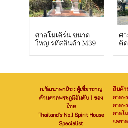
ศาลโมเดิร์น ขนาด
ศา
ใหญ่ รหัสสินค้า M39
ติ
สินค้
ก.วัฒนาพานิช : ผู้เชี่ยวชาญ
ศาลพ
ด้านศาลพระภูมิอันดับ 1 ของ
ศาลพระ
ไทย
ศาลโมเ
Thailand's No.1 Spirit House
แคตาล
Specialist