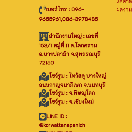
แคตาล
เบอร์โทร : 096-
ผลงานท
9655961,086-3978485
สำนักงานใหญ่ : เลขที่
153/1 หมู่ที่ 11 ต.โคกคราม
อ.บางปลาม้า จ.สุพรรณบุรี
72150
โชว์รูม : ไทวัสดุ บางใหญ่
ถนนกาญจนาภิเษก จ.นนทบุรี
โชว์รูม : จ.พิษณุโลก
โชว์รูม : จ.เชียงใหม่
LINE ID :
@korwattanapanich