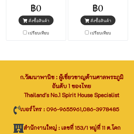
ศาลโมเดิร์นขนาดเล็ก
เป็นศาลโมเดิร์นสไตล์มินิมอล
฿0
฿0
MINIMAL มีความทันสมัย
เรียบง่าย ลูกค้าสามาถสั่งทำสี
สั่งซื้อสินค้า
สั่งซื้อสินค้า
ได้ตามที่ต้องการ โดยสามารถ
ส่งเฉดสีที่ต้องการมาให้ทางร้าน
เปรียบเทียบ
เปรียบเทียบ
ก.วัฒนาพานิช : ผู้เชี่ยวชาญด้านศาลพระภูมิ
อันดับ 1 ของไทย
Thailand's No.1 Spirit House Specialist
เบอร์โทร : 096-9655961,086-3978485
สำนักงานใหญ่ : เลขที่ 153/1 หมู่ที่ 11 ต.โคก