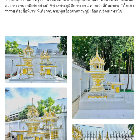
ด้วยกระจกนอกพิเศษอย่างดี #ศาลพระภูมิติดกระจก #ศาลเจ้าที่ติดกระจก “ตั้งแล้ว
ร่ำรวย ต้องซื้อที่เรา” ที่เดียวจบครบทุกเรื่องศาลพระภูมิ เลือก ก.วัฒนาพานิช