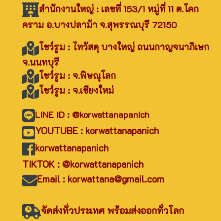
สำนักงานใหญ่ : เลขที่ 153/1 หมู่ที่ 11 ต.โคก
คราม อ.บางปลาม้า จ.สุพรรณบุรี 72150
โชว์รูม : ไทวัสดุ บางใหญ่ ถนนกาญจนาภิเษก
จ.นนทบุรี
โชว์รูม : จ.พิษณุโลก
โชว์รูม : จ.เชียงใหม่
LINE ID : @korwattanapanich
YOUTUBE : korwattanapanich
korwattanapanich
TIKTOK : @korwattanapanich
Email : korwattana@gmail.com
จัดส่งทั่วประเทศ พร้อมส่งออกทั่วโลก