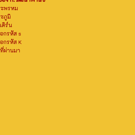
ระพรหม
ภูมิ
ดิร์น
อกรหัส s
อกรหัส K
ี่ผ่านมา