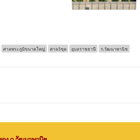
ศาลพระภูมิขนาดใหญ่
ศาล3ชุด
อุบลราชธานี
ก.วัฒนาพานิช
าของ ก.วัฒนาพานิช