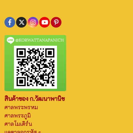
@KORWATTANAPANICH
สินค้าของ ก.วัฒนาพานิช
ศาลพระพรหม
ศาลพระภูมิ
ศาลโมเดิร์น
แคตาลอกรหัส s