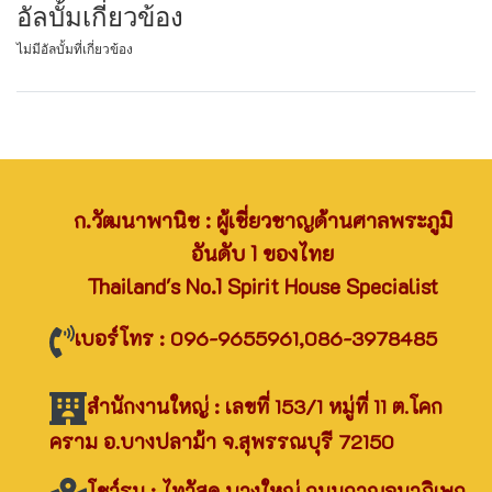
อัลบั้มเกี่ยวข้อง
ไม่มีอัลบั้มที่เกี่ยวข้อง
ก.วัฒนาพานิช : ผู้เชี่ยวชาญด้านศาลพระภูมิ
อันดับ 1 ของไทย
Thailand's No.1 Spirit House Specialist
เบอร์โทร : 096-9655961,086-3978485
สำนักงานใหญ่ : เลขที่ 153/1 หมู่ที่ 11 ต.โคก
คราม อ.บางปลาม้า จ.สุพรรณบุรี 72150
โชว์รูม : ไทวัสดุ บางใหญ่ ถนนกาญจนาภิเษก