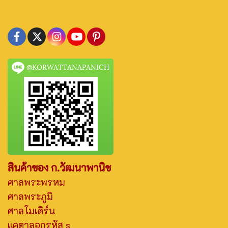
@KORWATTANAPANICH
สินค้าของ ก.วัฒนาพานิช
ศาลพระพรหม
ศาลพระภูมิ
ศาลโมเดิร์น
แคตาลอกรหัส s